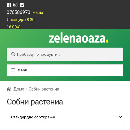
076586970
Наша
Локација (8:30-
16:00ч)
Skip
Skip
to
to
navigation
content
Барај
Барај
за:
Menu
Единечни
Дома
Собни растениа
Сетови
Собни растениа
Цитруси