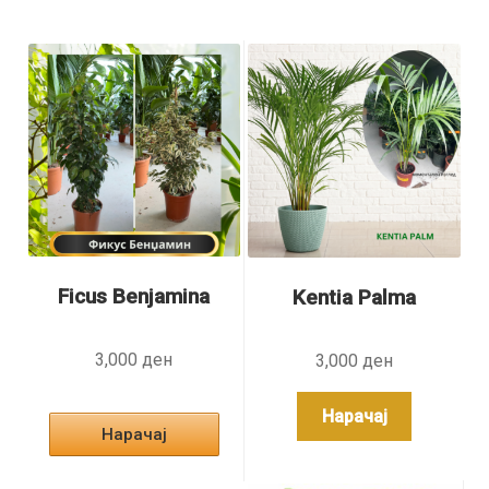
multip
variant
The
option
may
be
chose
on
the
produc
page
Ficus Benjamina
Kentia Palma
3,000
ден
3,000
ден
This
Нарачај
product
Нарачај
has
multiple