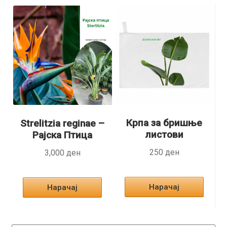
Крпа за бришње
Strelitzia reginae –
листови
Рајска Птица
250
ден
3,000
ден
Нарачај
Нарачај