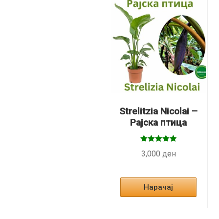
variants.
The
options
may
be
chosen
on
the
product
Strelitzia Nicolai –
page
Рајска птица
Оценето
3,000
ден
5.00
од 5
Нарачај