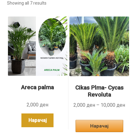
Mаслини
Showing all 7 results
Собни растениа
Саксии
Expand
Декоративни
child
menu
Expand
Додатоци
child
menu
Политика на приватност
Areca palma
Cikas Plma- Cycas
Revoluta
Кошничка
2,000
ден
Price
2,000
ден
–
10,000
ден
range
This
2,000
Нарачај
produc
Нарачај
throu
has
10,0